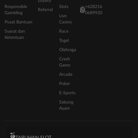
Loyalty
Responsible
Slots
+628216
Referral
Gambling
0689920
Live
Pusat Bantuan
Casino
Syarat dan
Race
Ketentuan
Togel
Olahraga
Crash
Game
Arcade
Poker
E-Sports
Sabung
Ayam
TARUHAN SLOT