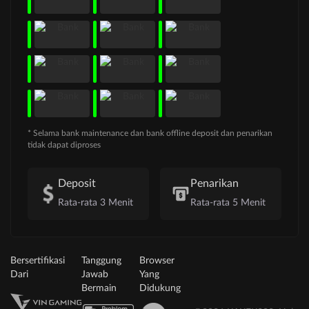
* Selama bank maintenance dan bank offline deposit dan penarikan
tidak dapat diproses
Deposit
Penarikan
Rata-rata 3 Menit
Rata-rata 5 Menit
Bersertifikasi
Tanggung
Browser
Dari
Jawab
Yang
Bermain
Didukung