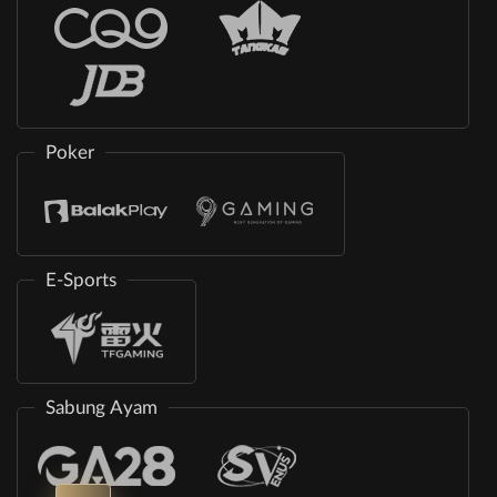
Poker
E-Sports
Sabung Ayam