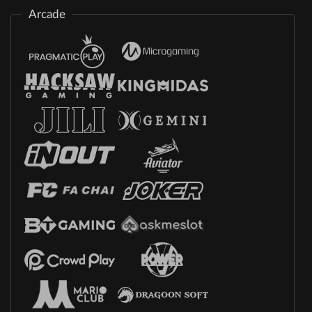
Arcade