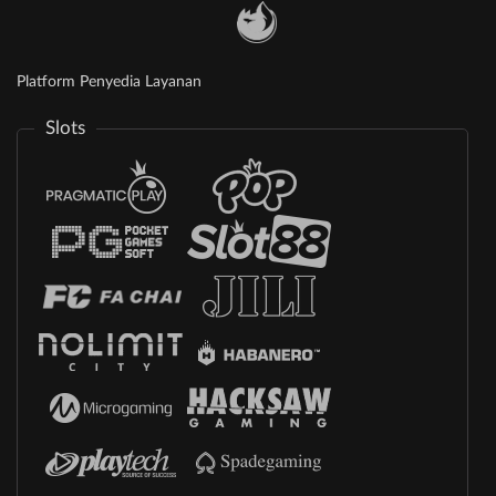
Platform Penyedia Layanan
Slots