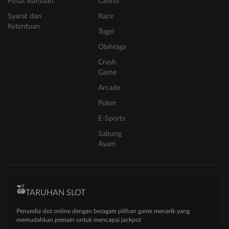
Pusat Bantuan
Casino
Syarat dan
Race
Ketentuan
Togel
Olahraga
Crash
Game
Arcade
Poker
E-Sports
Sabung
Ayam
TARUHAN SLOT
Penyedia slot online dengan beragam pilihan game menarik yang
memudahkan pemain untuk mencapai jackpot