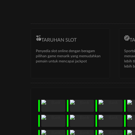
TARUHAN SLOT
T
Penyedia slot online dengan beragam
Sports
pilihan game menarik yang memudahkan
menawa
pemain untuk mencapai jackpot
lebih 
lebih 