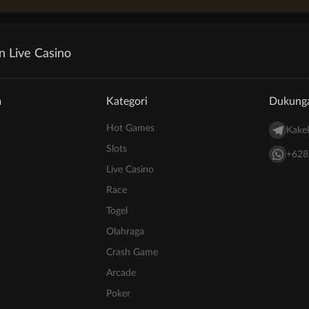
n Live Casino
m
Kategori
Dukung
Hot Games
Kakek
Slots
+628
Live Casino
Race
Togel
Olahraga
Crash Game
Arcade
Poker