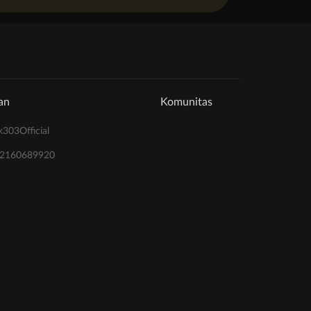
an
Komunitas
303Official
2160689920