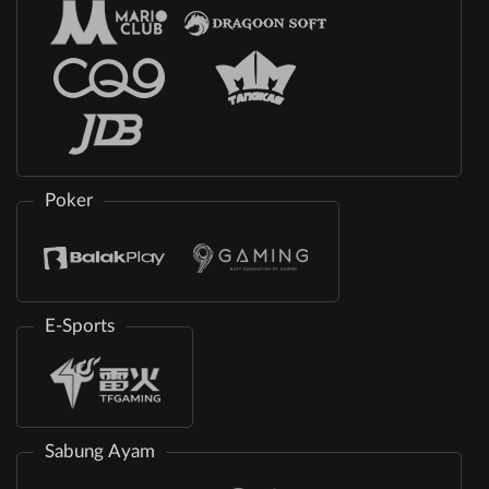
Poker
E-Sports
Sabung Ayam