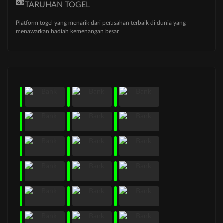
TARUHAN TOGEL
Platform togel yang menarik dari perusahan terbaik di dunia yang
menawarkan hadiah kemenangan besar