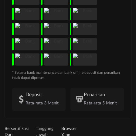
* Selama bank maintenance dan bank offline deposit dan penarikan
tidak dapat diproses
Deposit
Penarikan
Rata-rata 3 Menit
Rata-rata 5 Menit
Bersertifikasi
Tanggung
Browser
Dari
Jawab
Yang