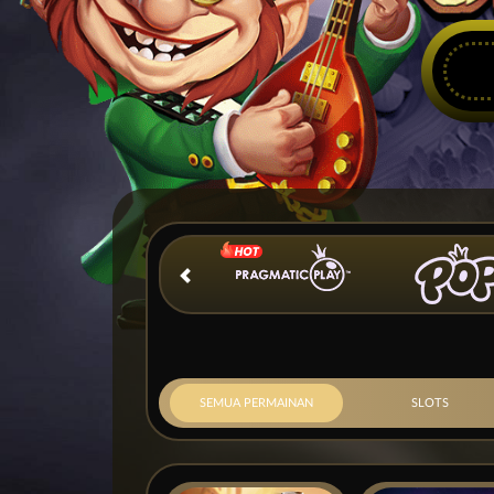
SEMUA PERMAINAN
SLOTS