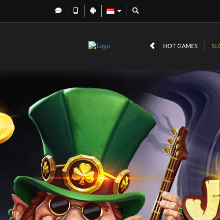
HOT GAMES
SL