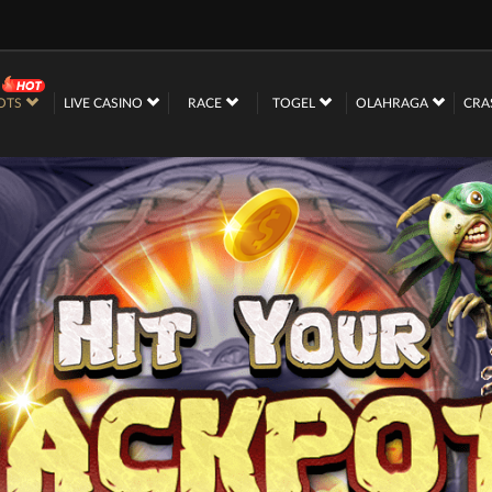
OTS
LIVE CASINO
RACE
TOGEL
OLAHRAGA
CRA